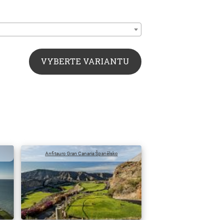
:
VYBERTE VARIANTU
Anfitauro Gran Canaria Španělsko