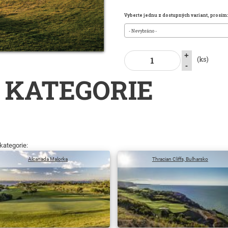
Vyberte jednu z dostupných variant, prosím
- Nevybráno -
+
(ks)
-
 KATEGORIE
kategorie:
Alcanada Malorka
Thracian Cliffs, Bulharsko