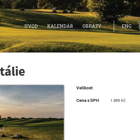
ÚVOD
KALENDÁŘ
OBRAZY
ENG
tálie
Velikost:
Cena s DPH
1 889 Kč