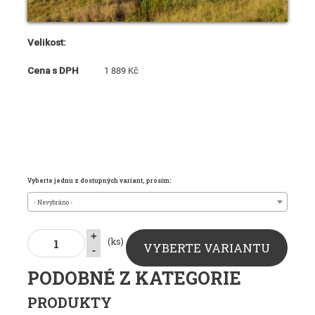
Velikost:
Cena s DPH
1 889 Kč
Vyberte jednu z dostupných variant, prosím:
- Nevybráno -
+
(ks)
VYBERTE VARIANTU
-
PODOBNÉ Z KATEGORIE
PRODUKTY