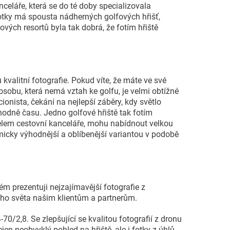
celáře, která se do té doby specializovala
í fotky má spousta nádherných golfových hřišť,
ových resortů byla tak dobrá, že fotím hřiště
kvalitní fotografie. Pokud víte, že máte ve své
sobu, která nemá vztah ke golfu, je velmi obtížné
cionista, čekání na nejlepší záběry, kdy světlo
hodně času. Jedno golfové hřiště tak fotím
itelem cestovní kanceláře, mohu nabídnout velkou
cky výhodnější a oblíbenější variantou v podobě
ém prezentuji nejzajímavější fotografie z
lého světa našim klientům a partnerům.
0/2,8. Se zlepšující se kvalitou fotografií z dronu
n neobvyklý pohled na hřiště, ale i fotky z úhlů,