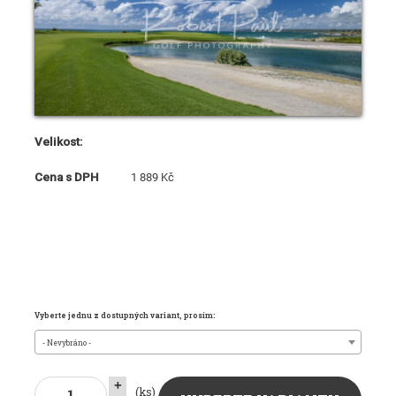
Velikost:
Cena s DPH
1 889 Kč
Vyberte jednu z dostupných variant, prosím:
- Nevybráno -
+
(ks)