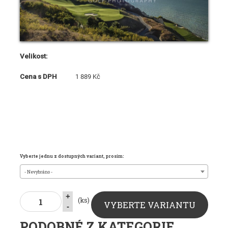
Velikost:
Cena s DPH
1 889 Kč
Vyberte jednu z dostupných variant, prosím:
- Nevybráno -
+
(ks)
VYBERTE VARIANTU
-
PODOBNÉ Z KATEGORIE