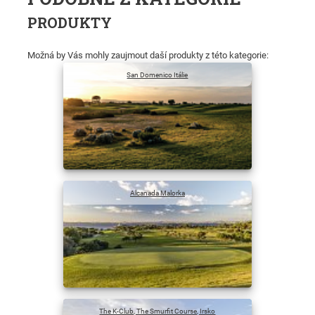
PRODUKTY
Možná by Vás mohly zaujmout daší produkty z této kategorie:
San Domenico Itálie
Alcanada Malorka
The K-Club, The Smurfit Course, Irsko