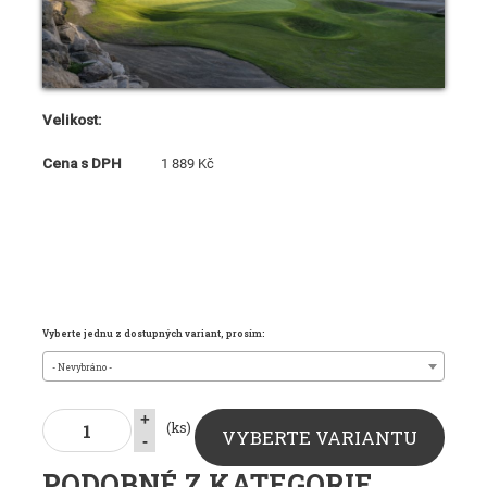
Velikost:
Cena s DPH
1 889 Kč
Vyberte jednu z dostupných variant, prosím:
- Nevybráno -
+
(ks)
VYBERTE VARIANTU
-
PODOBNÉ Z KATEGORIE