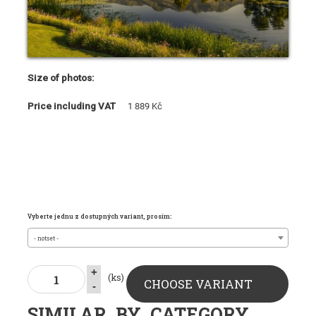
Size of photos:
Price including VAT
1 889 Kč
Vyberte jednu z dostupných variant, prosím:
- notset -
+
(ks)
CHOOSE VARIANT
-
SIMILAR_BY_CATEGORY